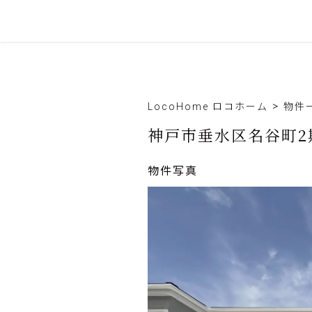
S
k
i
p
>
LocoHome ロコホーム
物件
t
神戸市垂水区名谷町2
o
c
物件写真
o
n
t
e
n
t