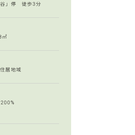
谷」停 徒歩3分
98㎡
住居地域
 200%