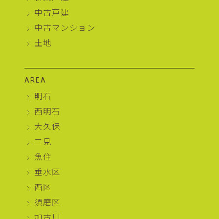
中古戸建
中古マンション
土地
AREA
明石
西明石
大久保
二見
魚住
垂水区
西区
須磨区
加古川