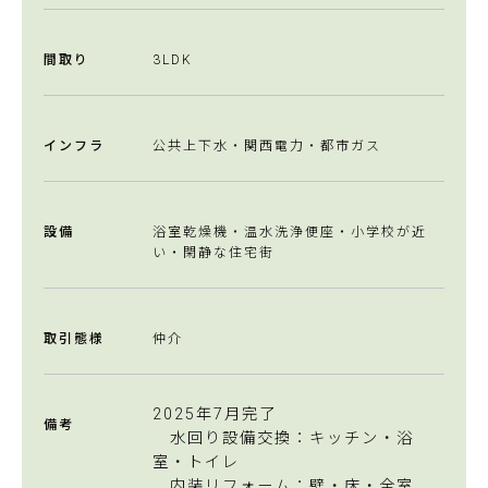
間取り
3LDK
インフラ
公共上下水・関西電力・都市ガス
設備
浴室乾燥機・温水洗浄便座・小学校が近
い・閑静な住宅街
取引態様
仲介
2025年7月完了
備考
水回り設備交換：キッチン・浴
室・トイレ
内装リフォーム：壁・床・全室