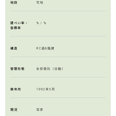
地目
宅地
建ぺい率・
% / %
容積率
構造
RC造8階建
管理形態
全部委託（日勤）
築年月
1992年5月
現況
空家