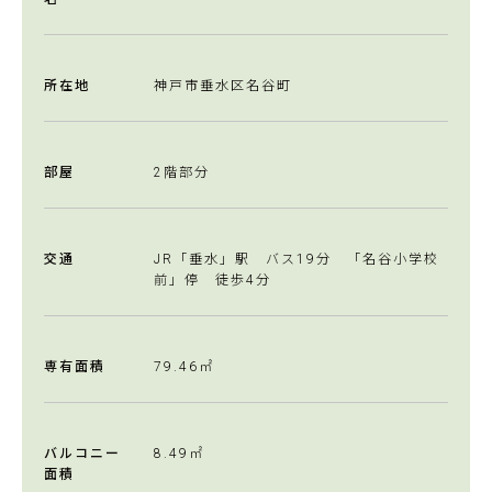
所在地
神戸市垂水区名谷町
部屋
2階部分
交通
JR「垂水」駅 バス19分 「名谷小学校
前」停 徒歩4分
専有面積
79.46㎡
バルコニー
8.49㎡
面積