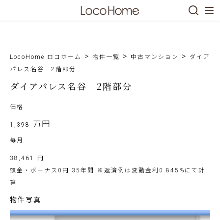
S
k
i
>
>
>
LocoHome ロコホーム
物件一覧
中古マンション
ダイア
p
パレス名谷 2階部分
t
ダイアパレス名谷 2階部分
o
c
価格
o
万円
n
1,398
t
毎月
e
38,461
円
n
頭金・ボーナス0円 35年間
※返済例は変動金利0.845%にて計
t
算
物件写真