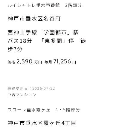
ルイシャトレ垂水壱番館 3階部分
神戸市垂水区名谷町
西神山手線「学園都市」駅
バス18分 「東多聞」停 徒
歩7分
2,590
71,256
価格
万円
|
毎月
円
最終更新日：2026-07-22
中古マンション
ワコーレ垂水霞ヶ丘 4・5階部分
神戸市垂水区霞ヶ丘4丁目