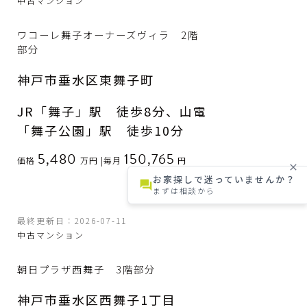
中古マンション
ワコーレ舞子オーナーズヴィラ 2階
部分
神戸市垂水区東舞子町
JR「舞子」駅 徒歩8分、山電
「舞子公園」駅 徒歩10分
5,480
150,765
価格
万円
|
毎月
円
close
お家探しで迷っていませんか？
forum
まずは相談から
最終更新日：2026-07-11
中古マンション
朝日プラザ西舞子 3階部分
神戸市垂水区西舞子1丁目