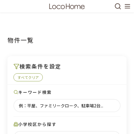
物件一覧
S
k
i
p
検索条件を設定
t
o
すべてクリア
c
キーワード検索
o
n
t
e
n
小学校区から探す
t