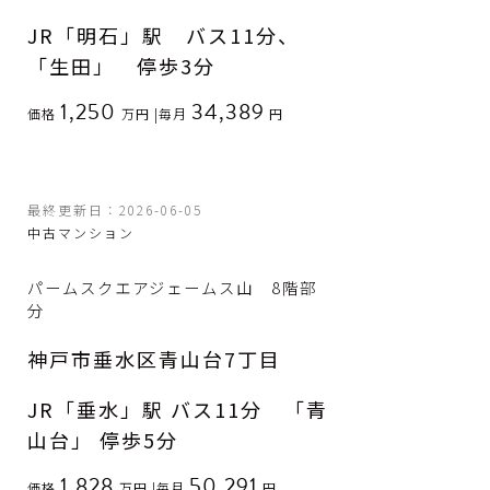
JR「明石」駅 バス11分、
「生田」 停歩3分
1,250
34,389
価格
万円
|
毎月
円
最終更新日：2026-06-05
中古マンション
パームスクエアジェームス山 8階部
分
神戸市垂水区青山台7丁目
JR「垂水」駅 バス11分 「青
山台」 停歩5分
1,828
50,291
価格
万円
|
毎月
円