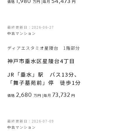
1,980
54,473
価格
万円
|
毎月
円
最終更新日：2026-06-27
中古マンション
ディアエスタミオ星陵台 1階部分
神戸市垂水区星陵台4丁目
JR「垂水」駅 バス13分、
「舞子墓苑前」停 徒歩1分
2,680
73,732
価格
万円
|
毎月
円
最終更新日：2026-07-09
中古マンション