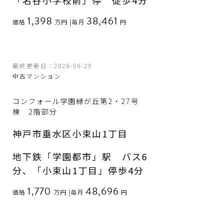
「名谷小学校前」停 徒歩4分
1,398
38,461
価格
万円
|
毎月
円
最終更新日：2026-06-29
中古マンション
コンフォール学園緑が丘第2・27号
棟 2階部分
神戸市垂水区小束山1丁目
地下鉄「学園都市」駅 バス6
分、「小束山1丁目」停歩4分
1,770
48,696
価格
万円
|
毎月
円