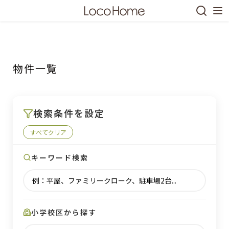
物件一覧
S
k
i
p
検索条件を設定
t
o
すべてクリア
c
キーワード検索
o
n
t
e
n
小学校区から探す
t