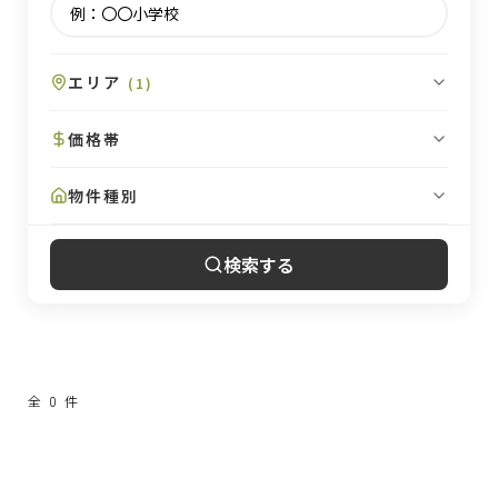
エリア
(
1
)
価格帯
物件種別
検索する
全
0
件